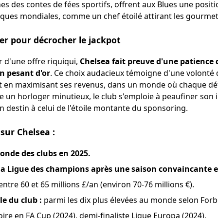
gnes des contes de fées sportifs, offrent aux Blues une posi
ques mondiales, comme un chef étoilé attirant les gourmet
er pour décrocher le jackpot
 d'une offre riquiqui,
Chelsea fait preuve d'une patience d
on pesant d'or
. Ce choix audacieux témoigne d'une volonté
 en maximisant ses revenus, dans un monde où chaque dét
n horloger minutieux, le club s'emploie à peaufiner son 
 destin à celui de l'étoile montante du sponsoring.
 sur Chelsea :
nde des clubs en 2025.
la Ligue des champions après une saison convaincante 
ntre 60 et 65 millions £/an (environ 70-76 millions €).
e du club :
parmi les dix plus élevées au monde selon Forb
oire en FA Cup (2024), demi-finaliste Ligue Europa (2024).