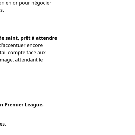
tion en or pour négocier
s.
e saint, prêt à attendre
 d'accentuer encore
ail compte face aux
image, attendant le
en Premier League.
es.