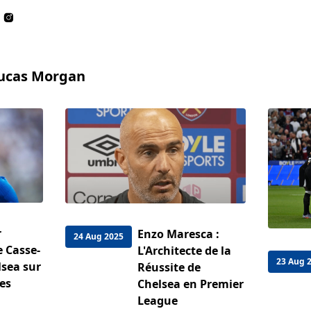
Lucas Morgan
r
Enzo Maresca :
24 Aug 2025
 Casse-
L'Architecte de la
23 Aug 
lsea sur
Réussite de
es
Chelsea en Premier
League