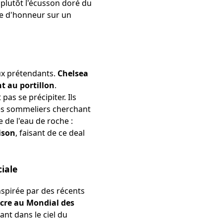
 plutôt l'écusson doré du
le d'honneur sur un
eux prétendants.
Chelsea
t au portillon
.
as se précipiter. Ils
 des sommeliers cherchant
 de l'eau de roche :
ison
, faisant de ce deal
iale
nspirée par des récents
acre au Mondial des
llant dans le ciel du