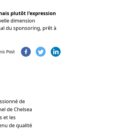
ais plutôt l'expression
velle dimension
aal du sponsoring, prêt à
his Post
assionné de
nel de Chelsea
 et les
enu de qualité