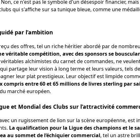
 Non, ce n'est pas le symbole d'un désespoir financier, mais
ubs qui s'affiche sur sa tunique bleue, comme une médail
uidé par l’ambition
 reçu des offres, tel un riche héritier abordé par de nombr
ne véritable compétition, avec des sponsors se bousculan
 véritables alchimistes du carnet de commandes, ne veulent p
 qui partage leur vision à long terme et leurs valeurs, tels
agner leur plat prestigieux. Leur objectif est limpide comme
 compris entre 60 et 65 millions de livres sterling par sa
s du marché européen.
ue et Mondial des Clubs sur l’attractivité commerc
 avec un rugissement de lion sur la scène européenne, est i
nts.
La qualification pour la Ligue des champions et le s
sea au sommet de l’échiquier commercial
, tel un astre bri