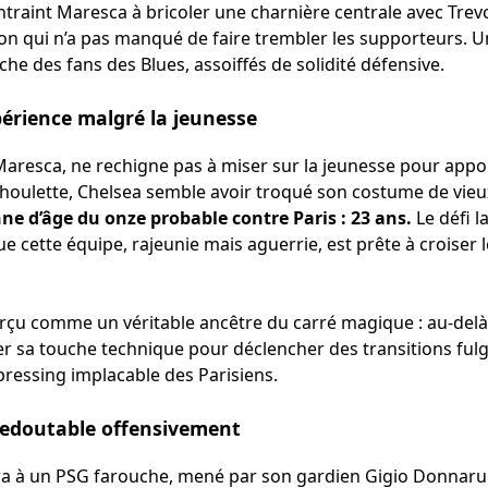
ontraint Maresca à bricoler une charnière centrale avec Tre
on qui n’a pas manqué de faire trembler les supporteurs. Un
e des fans des Blues, assoiffés de solidité défensive.
périence malgré la jeunesse
o Maresca, ne rechigne pas à miser sur la jeunesse pour app
a houlette, Chelsea semble avoir troqué son costume de vieu
e d’âge du onze probable contre Paris : 23 ans.
Le défi l
e cette équipe, rajeunie mais aguerrie, est prête à croiser l
erçu comme un véritable ancêtre du carré magique : au-delà 
er sa touche technique pour déclencher des transitions fulgu
 pressing implacable des Parisiens.
 redoutable offensivement
tera à un PSG farouche, mené par son gardien Gigio Donnar