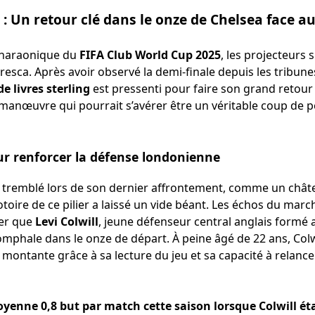
: Un retour clé dans le onze de Chelsea face a
 pharaonique du
FIFA Club World Cup 2025
, les projecteurs s
resca. Après avoir observé la demi-finale depuis les tribune
de livres sterling
est pressenti pour faire son grand retour 
manœuvre qui pourrait s’avérer être un véritable coup de 
r renforcer la défense londonienne
 tremblé lors de son dernier affrontement, comme un châte
toire de ce pilier a laissé un vide béant. Les échos du mar
uer que
Levi Colwill
, jeune défenseur central anglais formé a
omphale dans le onze de départ. À peine âgé de 22 ans, Colw
ontante grâce à sa lecture du jeu et sa capacité à relanc
yenne 0,8 but par match cette saison lorsque Colwill étai