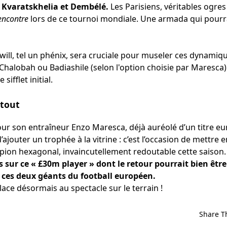
e
Kvaratskhelia et Dembélé.
Les Parisiens, véritables ogres 
encontre
lors de ce tournoi mondiale. Une armada qui pourra
will, tel un phénix, sera cruciale pour museler ces dynamiq
halobah ou Badiashile (selon l'option choisie par Maresca
ifflet initial.
 tout
ur son entraîneur Enzo Maresca, déjà auréolé d’un titre eur
’ajouter un trophée à la vitrine : c’est l’occasion de mettre 
ion hexagonal, invaincutellement redoutable cette saison.
s sur ce « £30m player » dont le retour pourrait bien être
 ces deux géants du football européen.
ace désormais au spectacle sur le terrain !
Share T