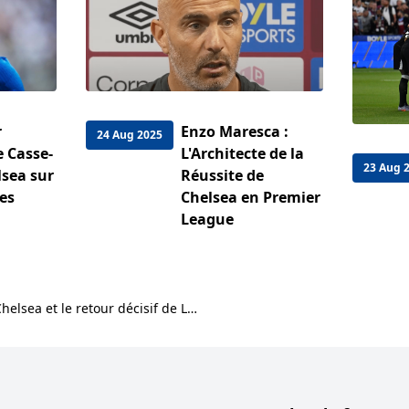
r
Enzo Maresca :
24 Aug 2025
 Casse-
L'Architecte de la
23 Aug 
lsea sur
Réussite de
es
Chelsea en Premier
League
Club World Cup 2025 : Chelsea et le retour décisif de Levi Colwill face au PSG