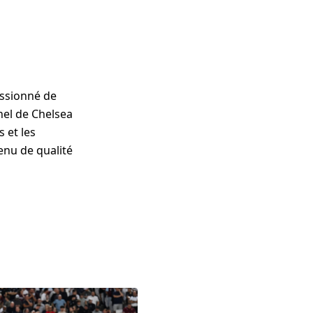
assionné de
nel de Chelsea
 et les
enu de qualité