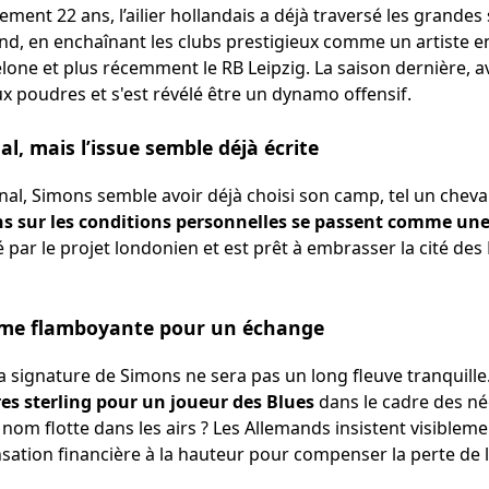
lement 22 ans, l’ailier hollandais a déjà traversé les grandes
ond, en enchaînant les clubs prestigieux comme un artiste e
elone et plus récemment le RB Leipzig. La saison dernière, 
 aux poudres et s'est révélé être un dynamo offensif.
l, mais l’issue semble déjà écrite
nal, Simons semble avoir déjà choisi son camp, tel un chev
ns sur les conditions personnelles se passent comme une
par le projet londonien et est prêt à embrasser la cité des R
mme flamboyante pour un échange
a signature de Simons ne sera pas un long fleuve tranquille
vres sterling pour un joueur des Blues
dans le cadre des nég
 nom flotte dans les airs ? Les Allemands insistent visible
tion financière à la hauteur pour compenser la perte de 