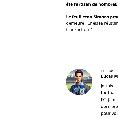
été l'artisan de nombreu
Le feuilleton Simons pr
demeure : Chelsea réussira
transaction ?
Écrit par
Lucas 
Je suis 
football
FC, j’ai
dernière
pour vou