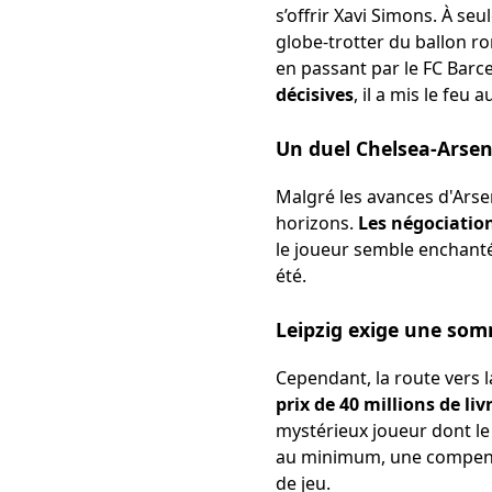
s’offrir Xavi Simons. À seu
globe-trotter du ballon r
en passant par le FC Barc
décisives
, il a mis le feu
Un duel Chelsea-Arsena
Malgré les avances d'Arse
horizons.
Les négociatio
le joueur semble enchanté 
été.
Leipzig exige une so
Cependant, la route vers l
prix de 40 millions de li
mystérieux joueur dont le
au minimum, une compensa
de jeu.