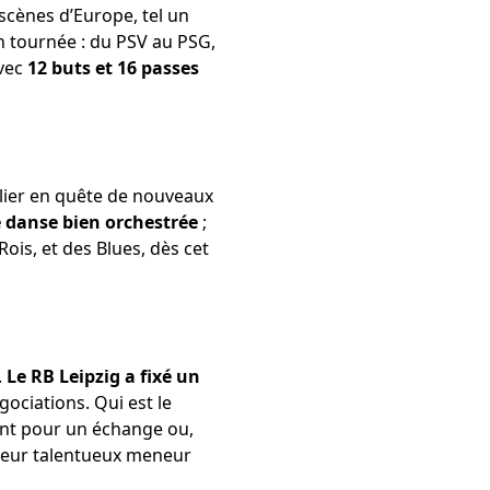
 scènes d’Europe, tel un
n tournée : du PSV au PSG,
avec
12 buts et 16 passes
alier en quête de nouveaux
 danse bien orchestrée
;
ois, et des Blues, dès cet
.
Le RB Leipzig a fixé un
ociations. Qui est le
ment pour un échange ou,
leur talentueux meneur