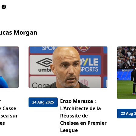
Lucas Morgan
r
Enzo Maresca :
24 Aug 2025
 Casse-
L'Architecte de la
23 Aug 
lsea sur
Réussite de
es
Chelsea en Premier
League