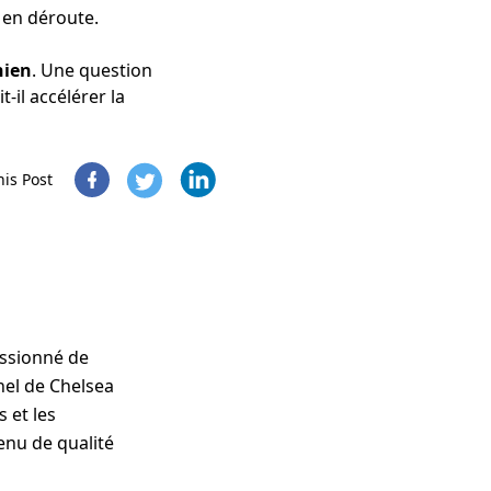
s en déroute.
nien
. Une question
-il accélérer la
his Post
assionné de
nel de Chelsea
 et les
enu de qualité