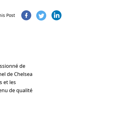
his Post
assionné de
nel de Chelsea
 et les
enu de qualité