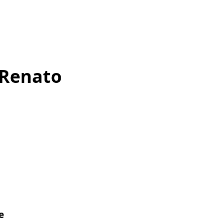
e Renato
e