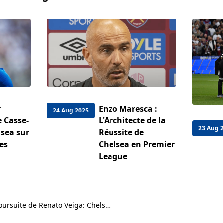
r
Enzo Maresca :
24 Aug 2025
 Casse-
L'Architecte de la
23 Aug 
lsea sur
Réussite de
es
Chelsea en Premier
League
Villarreal Intensifie sa Poursuite de Renato Veiga: Chelsea Reste Serein