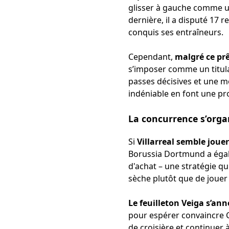
glisser à gauche comme un 
dernière, il a disputé 17 
conquis ses entraîneurs.
Cependant,
malgré ce prê
s’imposer comme un titula
passes décisives et une m
indéniable en font une pr
La concurrence s’organ
Si
Villarreal semble jouer
Borussia Dortmund a égale
d'achat – une stratégie qui
sèche plutôt que de jouer 
Le feuilleton Veiga s’an
pour espérer convaincre C
de croisière et continuer