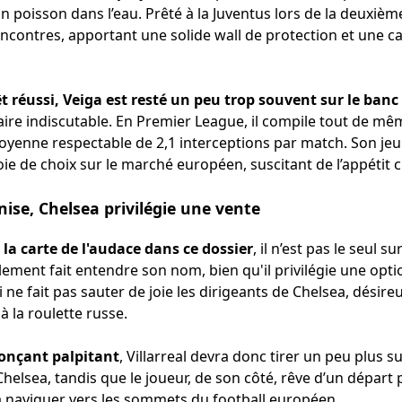
poisson dans l’eau. Prêté à la Juventus lors de la deuxième
rencontres, apportant une solide wall de protection et une c
t réussi, Veiga est resté un peu trop souvent sur le banc
ire indiscutable. En Premier League, il compile tout de mêm
oyenne respectable de 2,1 interceptions par match. Son jeu
oie de choix sur le marché européen, suscitant de l’appétit
ise, Chelsea privilégie une vente
 la carte de l'audace dans ce dossier
, il n’est pas le seul s
ment fait entendre son nom, bien qu'il privilégie une opti
 ne fait pas sauter de joie les dirigeants de Chelsea, désire
à la roulette russe.
nonçant palpitant
, Villarreal devra donc tirer un peu plus s
helsea, tandis que le joueur, de son côté, rêve d’un départ
 à naviguer vers les sommets du football européen.