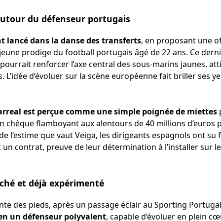
autour du défenseur portugais
nt lancé dans la danse des transferts
, en proposant une o
 jeune prodige du football portugais âgé de 22 ans. Ce dern
pourrait renforcer l’axe central des sous-marins jaunes, att
 L’idée d’évoluer sur la scène européenne fait briller ses ye
illarreal est perçue comme une simple poignée de miettes
p
n chèque flamboyant aux alentours de 40 millions d’euros po
e l’estime que vaut Veiga, les dirigeants espagnols ont su 
un contrat, preuve de leur détermination à l’installer sur l
rché et déjà expérimenté
inte des pieds, après un passage éclair au Sporting Portuga
en un défenseur polyvalent
, capable d’évoluer en plein c